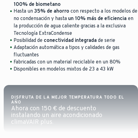
100% de biometano
Hasta un
35% de ahorro
con respecto a los modelos de
no condensación y hasta
un 10% más de eficiencia
en
la producción de agua caliente gracias a la exclusiva
Tecnología ExtraCondense
Posibilidad de
conectividad integrada
de serie
Adaptación automática a tipos y calidades de gas
fluctuantes
Fabricadas con un material reciclable en un 80%
Disponibles en modelos mixtos de 23 a 43 kW
DISFRUTA DE LA MEJOR TEMPERATURA T
DISFRUTA DE LA MEJOR TEMPERATURA TODO EL
AÑO
Ahora con 150 € de descuento
Controla tu caldera y tu equipo de aire ac
instalando un aire acondicionado
Mas info
climaVAIR plus.