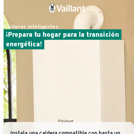
Calderas inteligentes
¡Prepara tu hogar para la transición
energética!
Instala una caldera compatible con hasta un