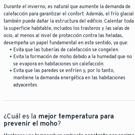
Durante el invierno, es natural que aumente la demanda de
calefacción para garantizar el confort. Además, el frío glacial
El aire
también puede dañar la estructura del edificio. Calentar toda
acondicionado
la superficie habitable, incluidos los trasteros y las salas de
ocio, al menos al nivel de protección contra las heladas,
desempeña un papel fundamental en este sentido, ya que:
Evita que las tuberías de calefacción se congelen.
Cuando no estés en casa, oscurece las habitaciones
Evita la formación de moho debido a la humedad que no
durante el día.
se evapora en habitaciones sin calefacción.
Si la temperatura exterior es más alta que la interior,
Evita que las paredes se enfríen y, por lo tanto,
mantén las ventanas cerradas.
mantiene la demanda energética en las habitaciones
La ventilación cruzada es lo más eficaz: abre dos
adyacentes.
ventanas o una ventana y una puerta exterior.
¿Cuál es la
mejor temperatura para
prevenir el moho
?