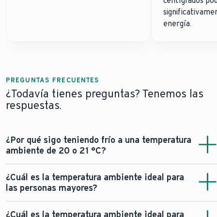
centígrados pod
significativame
energía.
PREGUNTAS FRECUENTES
¿Todavía tienes preguntas? Tenemos las
respuestas.
¿Por qué sigo teniendo frío a una temperatura
ambiente de 20 o 21 °C?
Por lo general, la temperatura ambiente real no se
¿Cuál es la temperatura ambiente ideal para
percibe igual para todas las personas. La «temperatura
las personas mayores?
agradable» de 21 °C es solo un promedio. Esto puede
variar según cada persona, ya que la temperatura
A menudo, 21 °C sigue siendo la temperatura ideal para
¿Cuál es la temperatura ambiente ideal para
percibida es muy personal.