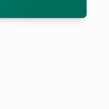
IA DEL HIDRÓGENO
a que funciona con
o y que produce un
pacto
iental.