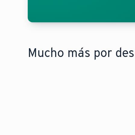
Mucho más por desc
SUSTITUCIÓN DE CALDERAS
I
C
Cómo una nueva caldera de
D
gas puede ahorrarte hasta
b
un 35% en costos de
c
funcionamiento.
e