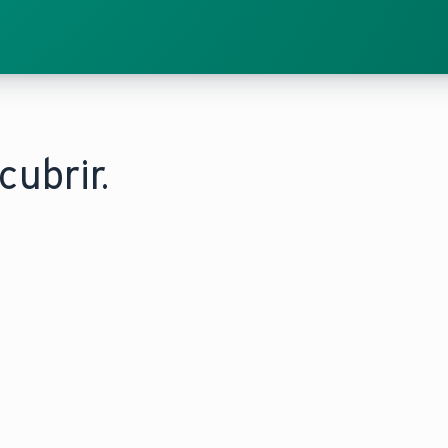
ubrir.
NSTALA EL FUTURO CON UNA BOMBA DE
LA EFICIENC
ALOR
Tecnologí
escubre que elegir una
hidrógen
omba de calor aporta
menor im
onfort, sostenibilidad y
medioamb
ficiencia a tu hogar.