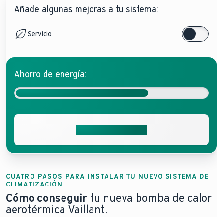
Añade algunas mejoras a tu sistema:
Diseño elegante y atemporal en color antracita
El módu
Con refrigerante de origen natural
Tamaño mínimo para un confort máximo. La nueva
aro
Servicio
Más información sobre aroTHERM plus ES
Ahorro de energía:
Solicita presupuesto
CUATRO PASOS PARA INSTALAR TU NUEVO SISTEMA DE
CLIMATIZACIÓN
Cómo conseguir
tu nueva bomba de calor
aerotérmica Vaillant.