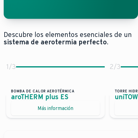
Descubre los elementos esenciales de un
sistema de aerotermia perfecto.
1
/
3
2
/
3
BOMBA DE CALOR AEROTÉRMICA
TORRE HID
aroTHERM plus ES
uniTOWE
Diseñada para espacios reducidos.
Unidad
Más información
Gran potencia también en espacios reducidos
Alta
Máxima flexibilidad de ubicación
Con
Perfecta para todo tipo de vivienda
Tecn
Cómodo control a través del smartphone y la aplic
Cóm