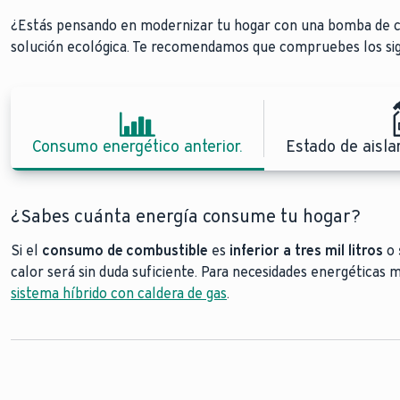
¿Estás pensando en modernizar tu hogar con una bomba de c
solución ecológica. Te recomendamos que compruebes los sigui
Consumo energético anterior.
Estado de aisla
¿Sabes cuánta energía consume tu hogar?
Si el
Las bombas de calor funcionan mejor con sistemas de dist
consumo de combustible
es
inferior a tres mil litros
las bombas de calor 
o
calor será sin duda suficiente. Para necesidades energética
exterior se fuera de la vivienda
la estación h
sistema híbrido con caldera de gas
las ventanas y las puertas
geotérmicas
agua-agua
.
instalan en la casa
aberturas
en las paredes y perforaciones en el
demanda en
exclusive ES
instalación de una bomba de calor
combinar t