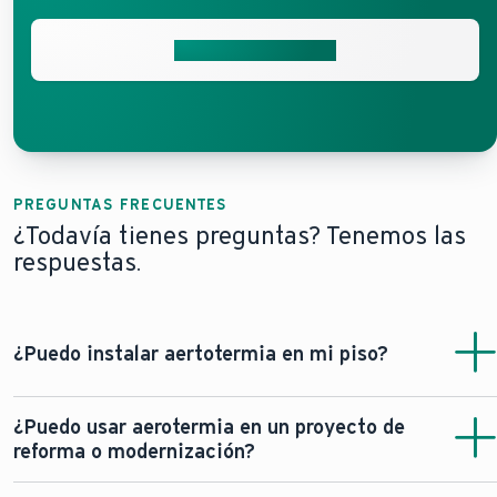
Solicita presupuesto
PREGUNTAS FRECUENTES
¿Todavía tienes preguntas? Tenemos las
respuestas.
¿Puedo instalar aertotermia en mi piso?
La respuesta es si. Los diferentes sistemas de aerotermia
¿Puedo usar aerotermia en un proyecto de
Vaillant dan respuesta a diferentes opciones de espacio.
reforma o modernización?
Tu instalador es la persona perfecta para orientarte en el
proceso. Analizará que tu vivienda cumple cumple con los
Si. La amplia gama de bombas de calor Vaillant permite