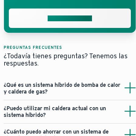
Solicita presupuesto
PREGUNTAS FRECUENTES
¿Todavía tienes preguntas? Tenemos las
respuestas.
¿Qué es un sistema híbrido de bomba de calor
y caldera de gas?
Este sistema integra una bomba de calor con una caldera
¿Puedo utilizar mi caldera actual con un
de gas tradicional, lo que permite una calefacción
sistema híbrido?
eficiente al alternar entre ambas en función de la
demanda y los costes energéticos.
¡Sí! Muchos propietarios pueden adaptar una bomba de
¿Cuánto puedo ahorrar con un sistema de
calor híbrida a su caldera actual, lo que permite una