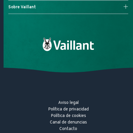
Aire acondicionado
Servicio Técnico Oficial
Sobre Vaillant
Ventilación
Registra tu garantía
Área de clientes
Misión
Sobre Vaillant
Trabaja con nosotros
Hitos innovadores
Aviso legal
Política de privacidad
Política de cookies
Canal de denuncias
Contacto