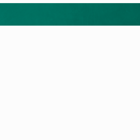
¿Hablamos?
uctos
Servicios
rmia y geotermia
Servicio Técnico Oficial
as de condensación
Registra tu garantía
condicionado
Área de clientes
ación