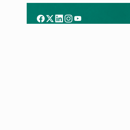
Tecnologías
Prod
Aerotermia
Aerote
Calderas inteligentes
Calder
H2: preparados para la transición
Aire a
energética
Ventil
Blog Eco-lógico