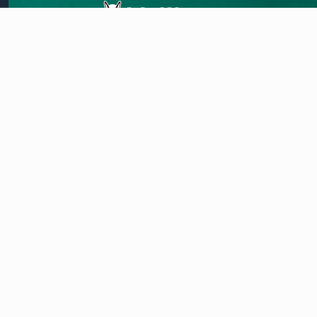
Hitos innovadores
¿Hablamos?
Aviso legal
Política de privacidad
Política de cookies
Canal de denuncias
Contacto
Condiciones de garantía
Alertas de seguridad
Reglamento de datos de la UE
HTML Sitemap