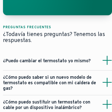
PREGUNTAS FRECUENTES
¿Todavía tienes preguntas? Tenemos las
respuestas.
¿Puedo cambiar el termostato yo mismo?
Puedes cambiar el termostato tú mismo si vas a sustituir
¿Cómo puedo saber si un nuevo modelo de
un modelo con cable de contacto seco por otro
termostato es compatible con mi caldera de
equivalente; solo tienes que utilizar herramientas básicas
gas?
y tener cuidado.
Si tu sistema funciona con 230 V, utiliza un protocolo
Consulta el manual de tu caldera para encontrar los
¿Cómo puedo sustituir un termostato con
especial o forma parte de una configuración de control
terminales correctos para el termostato de la habitación,
cable por un dispositivo inalámbrico?
compleja, lo mejor es dejar que lo maneje un profesional.
normalmente marcados como T1, T2 o TA. Asegúrate de