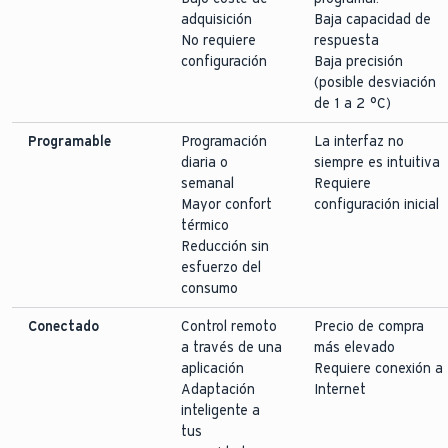
adquisición
Baja capacidad de
No requiere
respuesta
configuración
Baja precisión
(posible desviación
de 1 a 2 °C)
Programable
Programación
La interfaz no
diaria o
siempre es intuitiva
semanal
Requiere
Mayor confort
configuración inicial
térmico
Reducción sin
esfuerzo del
consumo
Conectado
Control remoto
Precio de compra
a través de una
más elevado
aplicación
Requiere conexión a
Adaptación
Internet
inteligente a
tus