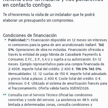
promocionar los productos de la marca Vaillant,
VAIP1-050WNO, VAIP1-065WNO.
en contacto contigo.
conforme a las presentes condiciones
Unidad exterior climaVAIR pro - Premio 150 €:
2. ÁMBITO TERRITORIAL Y PERIODO DE VIGENCIA
Modelos incluidos: VAIB1-050DNO, VAIB1-070DNO, VAIB1-
Te ofreceremos la visita de un instalador que te podrá
La Promoción se desarrollará en el territorio de España,
085DNO, VAIB1-100DNO, VAIB1-140DNO.
elaborar un presupuesto sin compromiso.
(en adelante, el “
Ámbito Territorial
”) en las fechas
Unidades interiores:
comprendidas entre el
día 4 de mayo y el 30 de
climaVAIR plus VAIP1-020WNI, VAIP1-025WNI, VAIP1-
Condiciones de financiación
septiembre de 2026
(en adelante el “
Periodo de
035WNI, VAIP1-050WNI, VAIP1-065WNI.
*
Publicidad:
(*) Financiación disponible en 12 meses sin intereses
Vigencia
”). No obstante, la Promoción podrá terminar de
climaVAIR pro VAIB1-050DNIi, VAIB1-070DNIi, VAIB1-
ni comisiones para la gama de aire acondicionado Vaillant.
TAE
forma anticipada cuando se agoten los Premios descritos
085DNIi, VAIB1-100DNIi, VAIB1-140DNIi.
0%
. Operaciones de obra no incluidas. Financiación ofrecida a
en el apartado “PREMIO. DESCUENTOS O BENEFICIOS”.
través la entidad de pago híbrida de CaixaBank Payments &
El Interesado puede consultar si la Promoción se
Consumer, E.F.C., E.P., S.A.U y sujeta a su autorización. En 12
* El Interesado tendrá derecho a percibir el Premio
por
meses. Ejemplo representativo para una compra financiada de
encuentra o no en vigor en
vaillant.es/la-señal-del-aire
.
cada equipo completo de aire acondicionado
2.400€. Importe total del crédito: 2.400 €.
TIN 0%
TAE 0%
.
3. NATURALEZA DE LA PROMOCIÓN
(entendiendo que cada equipo se compone de una
Mensualidades: 12. 12 cuotas de 150 €. Importe total adeudado
La Promoción consistirá en la entrega gratuita de
unidad exterior y una o varias unidades interiores).
y precio total a plazos: 2.400 €. Coste total del crédito: 0 €.
descuentos comerciales o beneficios a usuarios finales
Número total de Premios: 700
Intereses: 0 €. Utilizado el sistema de amortización francés para
que adquieran productos Vaillant, en los términos
el fraccionamiento. Oferta válida hasta 30/09/2026.
previstos en estas condiciones.
La Promoción no será
*
*
Consulta con el Servicio Técnico Oficial las condiciones
acumulable con otras ofertas o promociones sobre el
concretas y coste del servicio. La asistencia en 48 h. está
limitada a determinadas zonas, consulta condiciones y
mismo producto Vaillant
.