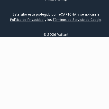
unidad/es interior/es del equipo que adquiera.
En caso de haber adquirido más de un equipo de aire, el
Este sitio está protegido por reCAPTCHA y se aplican la
Interesado debe rellenar en el formulario todos los
Política de Privacidad
y los
Términos de Servicio de Google
.
equipos.
El Interesado que cumpla este requisito recibirá un email
de confirmación con un código promocional que deberá
©
2026
Vaillant
conservar a efectos de acreditar su participación en la
Promoción. Los Interesados que dispongan de un código
promocional previo también deberán solicitar el Premio
introduciendo su código promocional en el formulario
antes indicado.
▪ El Interesado debe realizar la intervención de
puesta en
marcha
de su nuevo equipo con el Servicio Técnico
Oficial de Vaillant
entre el día 4 de mayo y el 30 de
noviembre de 2026
. Vaillant no garantiza la realización
de la puesta en marcha en plazo cuando esta se solicite
fuera del Periodo de Vigencia.