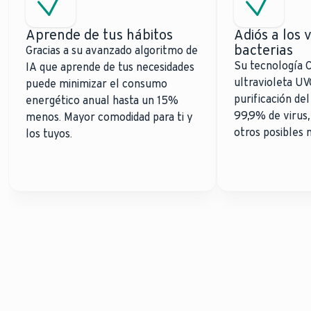
Aprende de tus hábitos
Adiós a los v
bacterias
Gracias a su avanzado algoritmo de
Su tecnología C
IA que aprende de tus necesidades
ultravioleta UV
puede minimizar el consumo
purificación del
energético anual hasta un 15%
99,9% de virus,
menos. Mayor comodidad para ti y
otros posibles 
los tuyos.
¡Reduce tu consumo y
ahorra en tu factura
energética con climaVAIR