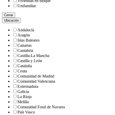
Viviendas en bloque
Unifamiliar
Cerrar
Ubicación
Andalucía
Aragón
Islas Baleares
Canarias
Cantabria
Castilla-La Mancha
Castilla y León
Cataluña
Ceuta
Comunidad de Madrid
Comunidad Valenciana
Extremadura
Galicia
La Rioja
Melilla
Comunidad Foral de Navarra
País Vasco