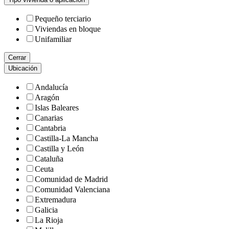
Pequeño terciario
Viviendas en bloque
Unifamiliar
Cerrar
Ubicación
Andalucía
Aragón
Islas Baleares
Canarias
Cantabria
Castilla-La Mancha
Castilla y León
Cataluña
Ceuta
Comunidad de Madrid
Comunidad Valenciana
Extremadura
Galicia
La Rioja