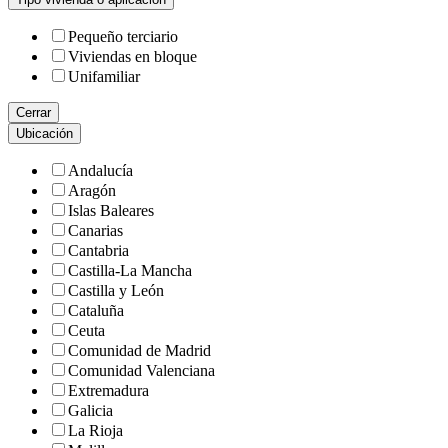
Pequeño terciario
Viviendas en bloque
Unifamiliar
Cerrar
Ubicación
Andalucía
Aragón
Islas Baleares
Canarias
Cantabria
Castilla-La Mancha
Castilla y León
Cataluña
Ceuta
Comunidad de Madrid
Comunidad Valenciana
Extremadura
Galicia
La Rioja