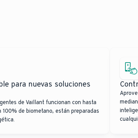
ble para nuevas soluciones
Contr
Aprovec
mediant
igentes de Vaillant funcionan con hasta
intelig
n 100% de biometano, están preparadas
cualqui
gética.