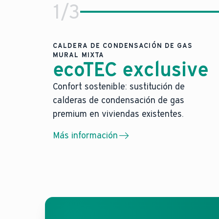
1
/
3
CALDERA DE CONDENSACIÓN DE GAS
MURAL MIXTA
ecoTEC exclusive
Confort sostenible: tecnología 
Confort sostenible: sustitución de
calderas de condensación de gas
Hasta un 35% de ahorro más un 10% 
Preparadas para la transición energét
premium en viviendas existentes.
Control inteligente a través de la ap
Más información
Alta modulación para un control preci
Se adapta a todo tipo de gas para una
Diseño plano con pantalla táctil
ecoTEC exclusive
es una caldera de conde