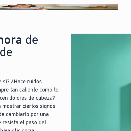
hora
de
 de
 sí? ¿Hace ruidos
mpre tan caliente como te
ucen dolores de cabeza?
 mostrar ciertos signos
de cambiarlo por una
e resista el paso del
 baja eficiencia