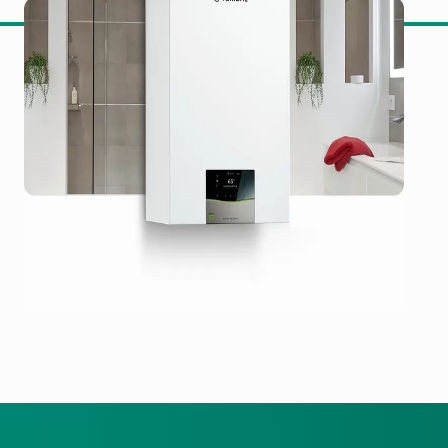
de condensación de alta calidad para vivi
en agua caliente
ica
licación myVAILLANT
so de la potencia
 mayor eficiencia
nsación de alta gama que ofrece un funcionamiento efic