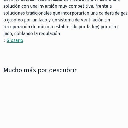
solución con una inversión muy competitiva, frente a
soluciones tradicionales que incorporarían una caldera de gas
o gasóleo por un lado y un sistema de ventilación sin
recuperación (lo mínimo establecido por la ley) por otro
lado, doblando la regulación.
<
Glosario
Mucho más por descubrir.
CONTROLES INTELIGENTES
AJUSTE CORRECTAMENTE
LOS TERMOSTATOS.
Descubre cómo los controles
Descubre cómo
inteligentes de calefacción
un ajuste correcto
pueden transformar tu
del termostato
espacio vital, ofreciéndole
puede mejorar la