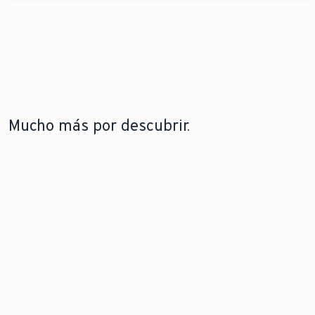
Mucho más por descubrir.
TECNOLOGÍA SIN CONDENSACIÓN
REEMPLAZA TU CALDERA DE
FRENTE A TECNOLOGÍA CON
GAS
CONDENSACIÓN
Cómo una caldera
Comprende las diferencias
de gas nueva puede
fundamentales entre los
ayudarte a ahorrar
sistemas de climatización
en el consumo
sin condensación y con
energético.
condensación.