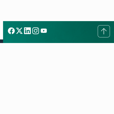
Tecnologías
Aerotermia
Productos
Calderas inteligentes
H2: preparados para la transición energética
Aerotermia y geotermia
Servicios
Blog Eco-lógico
Calderas de condensación
Aire acondicionado
Servicio Técnico Oficial
Sobre Vaillant
Ventilación
Registra tu garantía
Área de clientes
Misión
Sobre Vaillant
Trabaja con nosotros