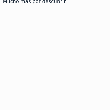
Mucho más por descubrir.
ENERGÍA SOLAR TÉRMICA
TECNOLOGÍA DE BOMBAS DE
CALOR
Aprovecha el calor natural
Bombas de calor: la
del sol para calentar de
forma inteligente y
manera eficiente tu hogar
sostenible de
y el agua con energía solar
conseguir un hogar
térmica.
confortable.