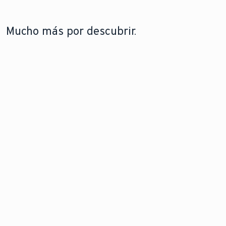
Mucho más por descubrir.
TECNOLOGÍA DE CALDERAS DE GAS
AEROTERMIA Y BOMBAS DE
CALOR
Descubre el poder de la
Descubre cómo
prefección y aprende
funcionan las bombas
cómo las calderas de gas
de calor y cuál es su
modernas pueden
papel en las
reducri los costes
soluciones de
energéticos.
calefacción modernas.