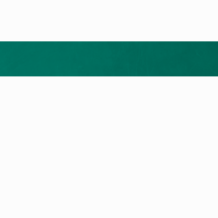
uctos
Servicios
rmia y geotermia
Servicio Técnico Oficial
as de condensación
Registra tu garantía
condicionado
Área de clientes
ación