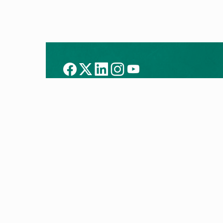
Tecnologías
Prod
Aerotermia
Aerote
Calderas inteligentes
Calder
H2: preparados para la transición
Aire a
energética
Ventil
Blog Eco-lógico