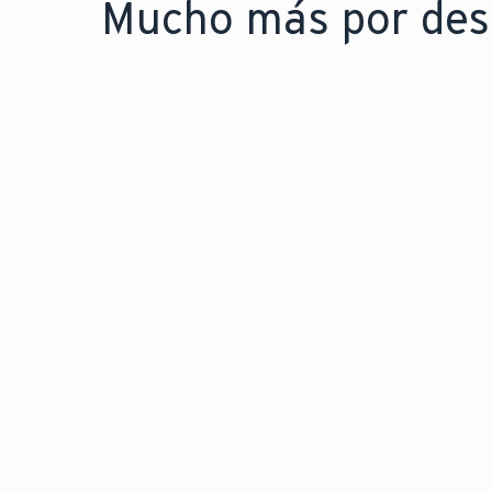
Mucho más por desc
ENERGÍA SOLAR TÉRMICA
Aprovecha el calor natura
para calentar de manera 
tu hogar y el agua con e
solar térmica.