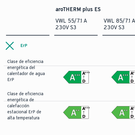
aroTHERM plus ES
VWL 55/7.1 A
VWL 85/7.1 
230V S3
230V S3
ErP
Clase de eficiencia
energética del
A
A
+++
+
calentador de agua
+++
+++
ErP
D
D
Clase de eficiencia
energética de
calefacción
A
A
+++
+
++
++
estacional ErP de
D
D
alta temperatura