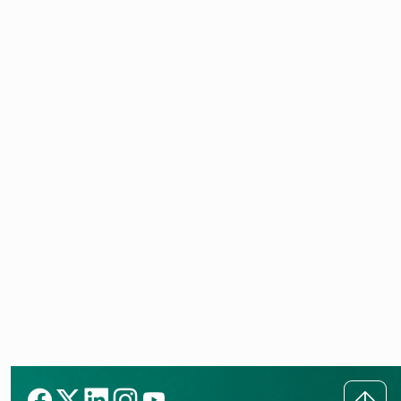
aroTHERM plus ES
Etiqueta
energética
VWL 155/7.1 A 230V S3
PDF (0,06 MB)
aroTHERM plus ES
Etiqueta
energética
VWL 155/7.1 A S3
PDF (0,06 MB)
aroTHERM plus ES
Hoja de
datos ErP