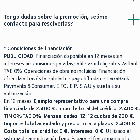
realizarse durante el periodo de vigencia de la promoción.
Hay un plazo extra tras la finalización de la promoción
El pago se realiza en el plazo aproximado de 60 días a
La Promoción consistirá en la entrega gratuita de
Tengo dudas sobre la promoción, ¿cómo
para que se pueda solicitar y realizar la puesta en marcha
contar desde la fecha en que se acredite el cumplimiento
descuentos comerciales o beneficios a usuarios finales
contacto para resolverlas?
de la caldera.
de las condiciones de participación. Los pagos se realizan
que adquieran productos Vaillant, en los términos
los días 11 y 26 de cada mes.
Enviándonos un mensaje a través de Whatsapp en el
661
previstos en estas condiciones.
La Promoción no será
25 76 09
o, si lo prefieres llámanos al teléfono
910 77
acumulable con otras ofertas o promociones sobre el
* Condiciones de financiación
44 77
. Estaremos encantados de ayudarte.
mismo producto Vaillant.
PUBLICIDAD:
Financiación disponible en 12 meses sin
4
. DESTINATARIOS DE LA PROMOCIÓN
intereses ni comisiones para las calderas inteligentes Vaillant.
TAE 0%. Operaciones de obra no incluidas. Financiación
Podrán participar en la Promoción todas aquellas
ofrecida a través la entidad de pago híbrida de CaixaBank
personas físicas y jurídicas que tengan interés en adquirir
Payments & Consumer, E.F.C., E.P., S.A.U y sujeta a su
un equipo de climatización Vaillant para su uso propio (en
autorización.
adelante, los
“Interesados”
) y cumplan con los requisitos
En 12 meses.
Ejemplo representativo para una compra
y condiciones establecidos en el apartado
financiada de 2.400 €. Importe total del crédito: 2.400 €.
“PARTICIPACIÓN Y MECÁNICA DE LA PROMOCIÓN”. La
TIN 0% TAE 0%. Mensualidades: 12. 12 cuotas de 200 €.
edad mínima de participación en la Promoción será de 18
Importe total adeudado y precio total a plazos: 2.400 €.
años.
Coste total del crédito: 0 €. Intereses: 0 €
. Utilizado el
5. PREMIOS, DESCUENTOS O BENEFICIOS
sistema de amortización francés para el fraccionamiento.