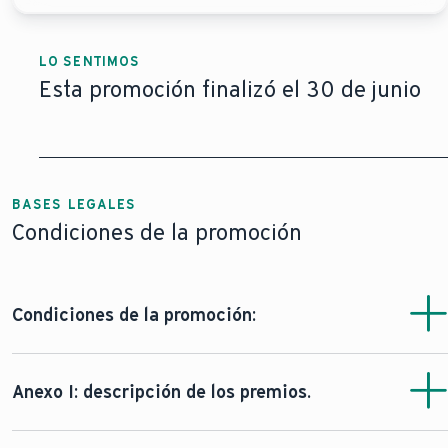
LO SENTIMOS
Esta promoción finalizó el 30 de junio
BASES LEGALES
Condiciones de la promoción
Condiciones de la promoción:
1. ORGANIZADOR
Anexo I: descripción de los premios.
Vaillant Saunier Duval, S.L.U. (en adelante,
“Vaillant”
),
con NIF número B-15616626, domicilio social en Zamudio
350 €
en las
calderas inteligentes de 30kW o más: