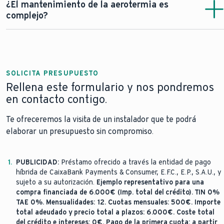
en verano.
¿El mantenimiento de la aerotermia es
para hacer funcionar el sistema no lo es. La directiva
vivienda y, al igual que la geotermia, el espacio
complejo?
europea sobre energía renovable la considera entre el
equivalente a un frigorífico en el interior. Como beneficio
grupo de tecnologías que utilizan energías renovables.
adicional, evita duplicar sistemas. En lugar de una caldera,
Con el Servicio Técnico Oficial Vaillant, ponemos a su
un depósito y un sistema de aire acondicionado, se
disposición al mejor equipo de expertos del fabricante
integran todos los servicios en un único sistema.
para asegurar el perfecto mantenimiento de la
climatización en su hogar. El Servicio Técnico Oficial
SOLICITA PRESUPUESTO
adapta y personaliza su sistema de climatización a las
Rellena este formulario y nos pondremos
necesidades de su hogar y lo revisa periódicamente con
en contacto contigo.
todas las garantías de eficiencia, calidad y seguridad
Vaillant. Su sistema mantendrá el ahorro, la eficiencia y
Te ofreceremos la visita de un instalador que te podrá
el máximo rendimiento, además de cumplir con la
elaborar un presupuesto sin compromiso.
normativa vigente.
1.
PUBLICIDAD:
Préstamo ofrecido a través la entidad de pago
híbrida de CaixaBank Payments & Consumer, E.F.C., E.P., S.A.U., y
sujeto a su autorización.
Ejemplo representativo para una
compra financiada de 6.000€ (Imp. total del crédito). TIN 0%
TAE 0%. Mensualidades: 12. Cuotas mensuales: 500€. Importe
total adeudado y precio total a plazos: 6.000€. Coste total
del crédito e intereses: 0€. Pago de la primera cuota: a partir