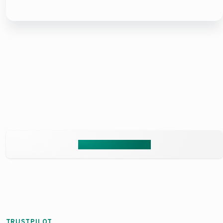
PLAN6000YA: instala tu
aerotermia con 6.000 euros
de adelanto y empieza a
pagarlos cuando ya estás
ahorrando¹ .
Solicita presupuesto
TRUSTPILOT