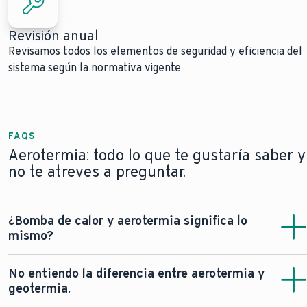
Revisión anual
Revisamos todos los elementos de seguridad y eficiencia del
sistema según la normativa vigente.
FAQS
Aerotermia: todo lo que te gustaría saber y
no te atreves a preguntar.
¿Bomba de calor y aerotermia significa lo
mismo?
En general se utilizan ambos conceptos para designar el
No entiendo la diferencia entre aerotermia y
mismo tipo de equipo y de tecnología. No obstante, el
geotermia.
origen del término “bomba de calor” viene del aire