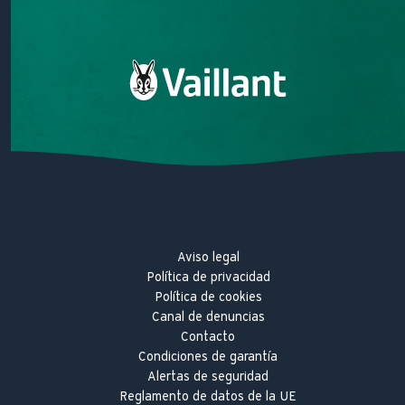
Área de clientes
Misión
Sobre Vaillant
Trabaja con nosotros
Hitos innovadores
Aviso legal
Política de privacidad
Política de cookies
Canal de denuncias
Contacto
Condiciones de garantía
Alertas de seguridad
Reglamento de datos de la UE