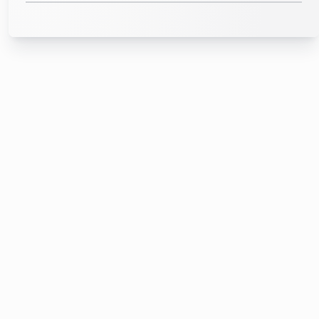
PDF (1,64 MB)
recoVAIR
Etiqueta energética
VAR 360/4
PDF (0,08 MB)
recoVAIR
Manual de instalación
VAR 150/4 R, VAR 150/4 L
PDF (1,43 MB)
recoVAIR
Etiqueta energética
VAR 360/4E
PDF (0,08 MB)
recoVAIR
Hoja de datos ErP
VAR 150/4 R, VAR 150/4 L, VAR 360/4 , VAR
260/4 E, VAR 360/4E
PDF (0,28 MB)