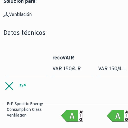
Solución para:
Ventilación
Datos técnicos:
recoVAIR
VAR 150/4 R
VAR 150/4 L
ErP
ErP Specific Energy
Consumption Class
A
+
Ventilation
G
G