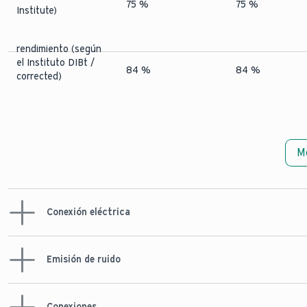
75 %
75 %
Institute)
rendimiento (según
el Instituto DIBt /
84 %
84 %
corrected)
M
Conexión eléctrica
Consumo de
Emisión de ruido
energía eléctrica
4 - 84 W
4 - 84 W
(min - máx)
Consumo de
Conexiones