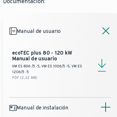
Documentación:
Categoría de gas
funcionamiento
II2H3P
II2H3P
6 bar
6 bar
Calefacción (máx)
CE
CE‑0085CM0415
CE‑0085CM041
Manual de usuario
ecoTEC plus 80 - 120 kW
Manual de usuario
VM ES 806 /5 -5, VM ES 1006/5 -5, VM ES
1206/5 -5
PDF (2,32 MB)
Manual de instalación