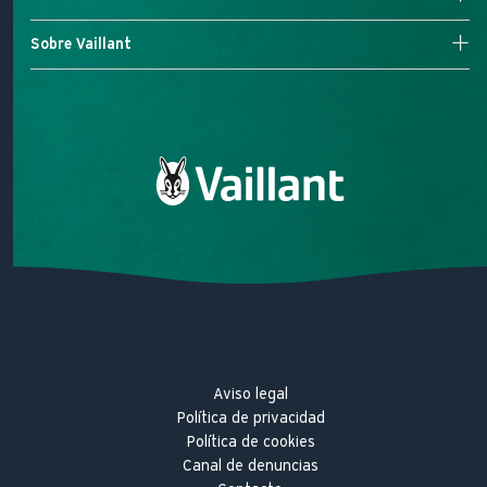
Blog Eco-lógico
Calderas de condensación
Aire acondicionado
Servicio Técnico Oficial
Sobre Vaillant
Ventilación
Registra tu garantía
Área de clientes
Misión
Sobre Vaillant
Trabaja con nosotros
Hitos innovadores
Aviso legal
Política de privacidad
Política de cookies
Canal de denuncias