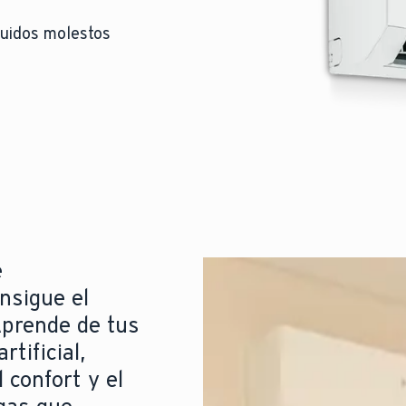
 ruidos molestos
e
nsigue el
Aprende de tus
rtificial,
confort y el