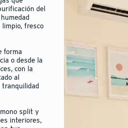
gas que
urificación del
la humedad
limpio, fresco
e forma
cia o desde la
ces, con la
ado al
 tranquilidad
mono split y
es interiores,