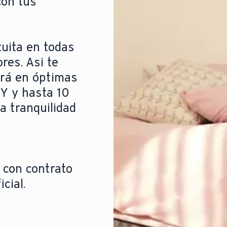
con tus
tuita en todas
res. Asi te
ará en óptimas
 Y y hasta 10
a tranquilidad
 con contrato
cial.