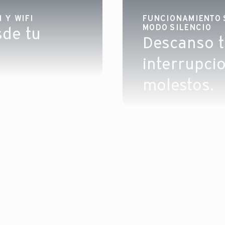
 Y WIFI
FUNCIONAMIENTO S
MODO SILENCIO
sde tu
Descanso t
interrupci
molestos.