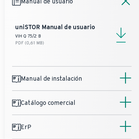
Manual de usuario
funcionamiento
10 bar
Calefacción (máx)
uniSTOR
Manual de usuario
temperatura
Calefacción (máx)
110 °C
VIH Q 75/2 B
PDF (0,61 MB)
temperatura Agua
Caliente Sanitaria
85 °C
(máx)
Manual de instalación
Catálogo comercial
uniSTOR
Manual de instalación
VIH Q 75/2 B
PDF (0,41 MB)
ErP
uniSTOR
Catálogo comercial
VIH Q 75/2 B