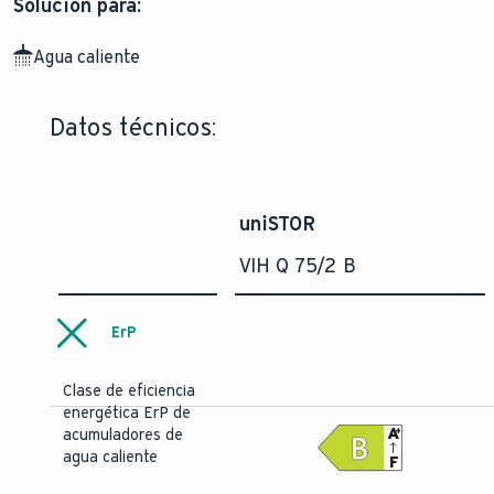
Solución para:
Agua caliente
Datos técnicos:
uniSTOR
VIH Q 75/2 B
ErP
Clase de eficiencia
energética ErP de
A
+
acumuladores de
agua caliente
F