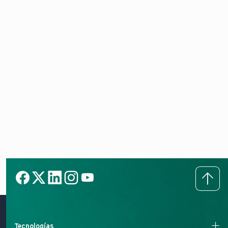
ErP
VIH RW 250/2 B
PDF (0,29 MB)
uniSTOR plus
Hoja de datos
ErP
VIH RW 200/2 B
PDF (0,25 MB)
Tecnologías