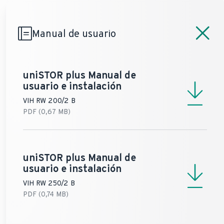
retorno)
funcionar
277,6 kg
349,5 kg
Presión de
Manual de usuario
funcionamiento
Dimensión de
10 bar
10 bar
Calefacción (máx)
inclinación
1.388 mm
1.682 mm
temperatura Agua
uniSTOR plus
Manual de
Caliente Sanitaria
usuario e instalación
85 °C
85 °C
(máx)
VIH RW 200/2 B
PDF (0,67 MB)
temperatura
Calefacción (máx)
85 °C
85 °C
uniSTOR plus
Manual de
usuario e instalación
VIH RW 250/2 B
PDF (0,74 MB)