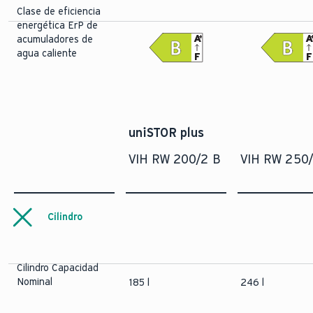
Clase de eficiencia
energética ErP de
A
+
acumuladores de
agua caliente
F
F
uniSTOR plus
VIH RW 200/2 B
VIH RW 250
Cilindro
Cilindro Capacidad
Nominal
185 l
246 l