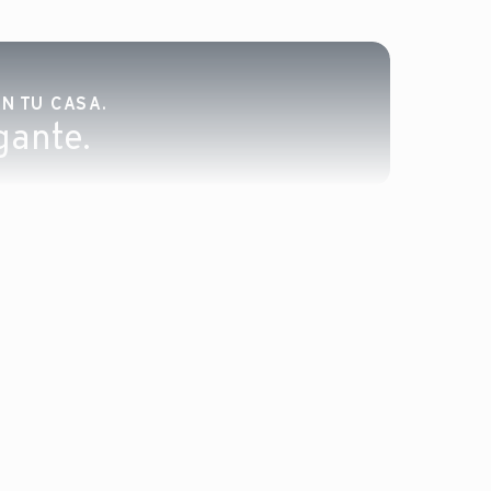
N TU CASA.
gante.