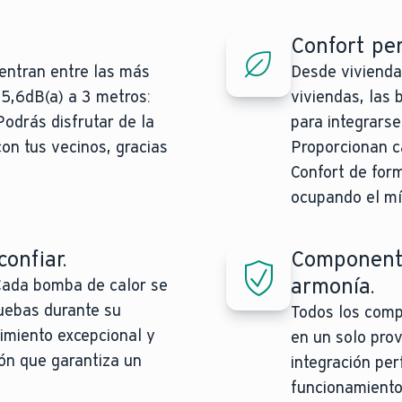
Confort per
entran entre las más
Desde viviendas
25,6dB(a) a 3 metros:
viviendas, las 
Podrás disfrutar de la
para integrarse
con tus vecinos, gracias
Proporcionan ca
Confort de form
ocupando el mí
onfiar.
Componente
armonía.
. Cada bomba de calor se
uebas durante su
Todos los comp
dimiento excepcional y
en un solo prov
ión que garantiza un
integración per
funcionamiento