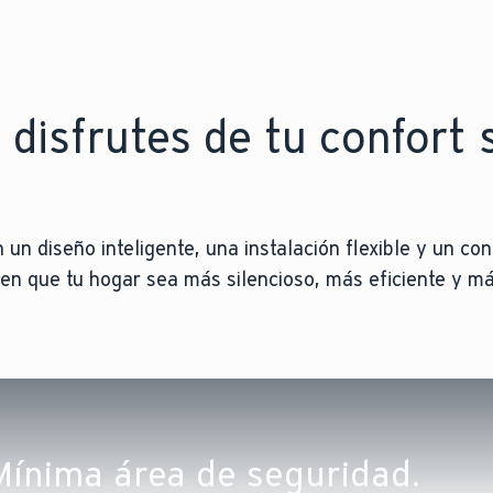
disfrutes de tu confort 
 diseño inteligente, una instalación flexible y un con
cen que tu hogar sea más silencioso, más eficiente y m
IMA GENERACIÓN
 bombas de calor: nuestro nuevo concepto de 
nte iQconnect lleva la calefacción a un nive
vas bombas de calor aerotérmicas presentan 
 y Mantenimiento Energético tu aerotermia ma
 Mínima área de seguridad.
 Space
mplifica gracias a componentes preintegrados