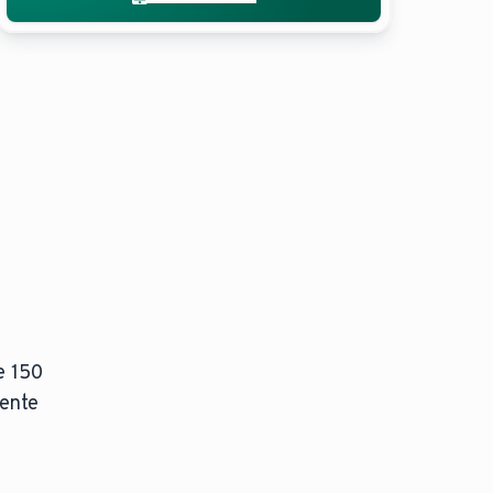
e 150
mente