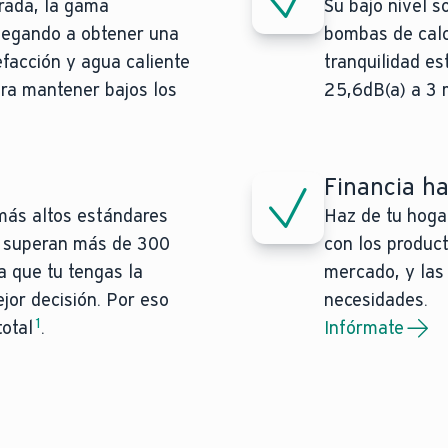
orada, la gama
Su bajo nivel 
legando a obtener una
bombas de calo
facción y agua caliente
tranquilidad es
ara mantener bajos los
25,6dB(a) a 3 m
d
Financia h
 más altos estándares
Haz de tu hoga
e superan más de 300
con los produc
a que tu tengas la
mercado, y las
jor decisión. Por eso
necesidades.
1
total
.
Infórmate