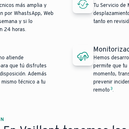
écnicos más amplia y
Tu Servicio de 
rán por WhastsApp, Web
desplazamiento
 semana y si lo
tanto en revisi
en 24 horas.
Monitoriza
 no atiende
Hemos desarrol
ara que tú disfrutes
permite que tu
 disposición. Además
momento, trans
 mismo técnico a tu
prevenir incide
3
remoto
.
ÓN