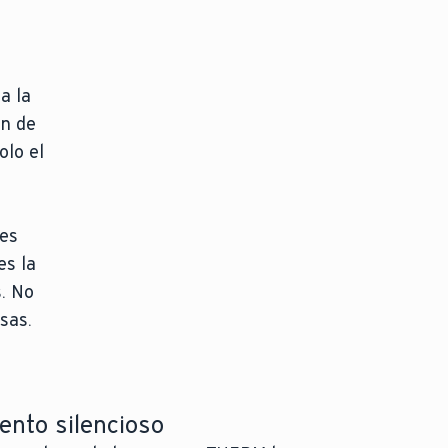
a la
ón de
olo el
res
es la
s. No
sas.
ento silencioso